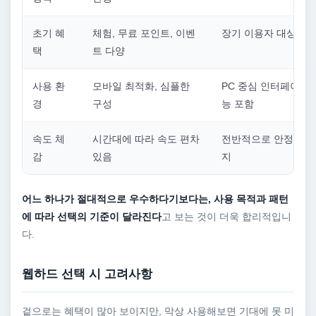
초기 혜
체험, 무료 포인트, 이벤
장기 이용자 대상 혜
택
트 다양
사용 환
모바일 최적화, 심플한
PC 중심 인터페이스,
경
구성
능 포함
속도 체
시간대에 따라 속도 편차
전반적으로 안정적인 
감
있음
지
어느 하나가 절대적으로 우수하다기보다는, 사용 목적과 패턴
에 따라 선택의 기준이 달라진다
고 보는 것이 더욱 합리적입니
다.
웹하드 선택 시 고려사항
겉으로는 혜택이 많아 보이지만, 막상 사용해보면 기대에 못 미