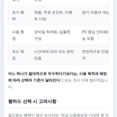
초기 혜
체험, 무료 포인트, 이벤
장기 이용자 대상 혜
택
트 다양
사용 환
모바일 최적화, 심플한
PC 중심 인터페이스,
경
구성
능 포함
속도 체
시간대에 따라 속도 편차
전반적으로 안정적인 
감
있음
지
어느 하나가 절대적으로 우수하다기보다는, 사용 목적과 패턴
에 따라 선택의 기준이 달라진다
고 보는 것이 더욱 합리적입니
다.
웹하드 선택 시 고려사항
겉으로는 혜택이 많아 보이지만, 막상 사용해보면 기대에 못 미