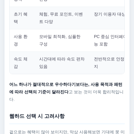
초기 혜
체험, 무료 포인트, 이벤
장기 이용자 대상 혜
택
트 다양
사용 환
모바일 최적화, 심플한
PC 중심 인터페이스,
경
구성
능 포함
속도 체
시간대에 따라 속도 편차
전반적으로 안정적인 
감
있음
지
어느 하나가 절대적으로 우수하다기보다는, 사용 목적과 패턴
에 따라 선택의 기준이 달라진다
고 보는 것이 더욱 합리적입니
다.
웹하드 선택 시 고려사항
겉으로는 혜택이 많아 보이지만, 막상 사용해보면 기대에 못 미