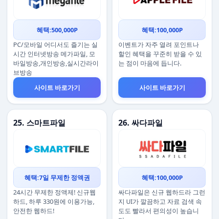
혜택:500,000P
혜택:100,000P
PC/모바일 어디서도 즐기는 실
이벤트가 자주 열려 포인트나
시간 인터넷방송 메가파일, 모
할인 혜택을 꾸준히 받을 수 있
바일방송,개인방송,실시간라이
는 점이 마음에 듭니다.
브방송
사이트 바로가기
사이트 바로가기
25. 스마트파일
26. 싸다파일
혜택:7일 무제한 정액권
혜택:100,000P
24시간 무제한 정액제! 신규웹
싸다파일은 신규 웹하드라 그런
하드, 하루 330원에 이용가능,
지 UI가 깔끔하고 자료 검색 속
안전한 웹하드!
도도 빨라서 편의성이 높습니