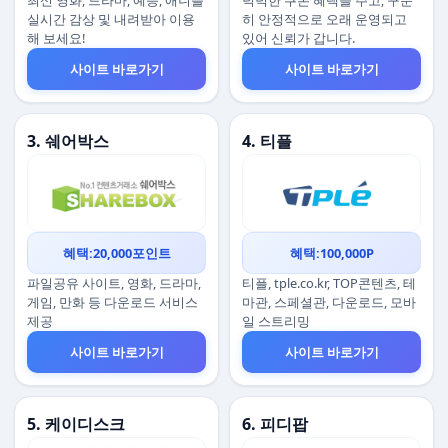
최신 영화, 드라마, 예능, 애니를
넉넉한 쿠폰 혜택을 주고, 꾸준
실시간 감상 및 내려받아 이용
히 안정적으로 오래 운영되고
해 보세요!
있어 신뢰가 갑니다.
사이트 바로가기
사이트 바로가기
3. 쉐어박스
4. 티플
혜택:20,000포인트
혜택:100,000P
파일공유 사이트, 영화, 드라마,
티플, tple.co.kr, TOP콘텐츠, 테
게임, 만화 등 다운로드 서비스
마관, 스페셜관, 다운로드, 모바
제공
일 스트리밍
사이트 바로가기
사이트 바로가기
5. 케이디스크
6. 피디팝