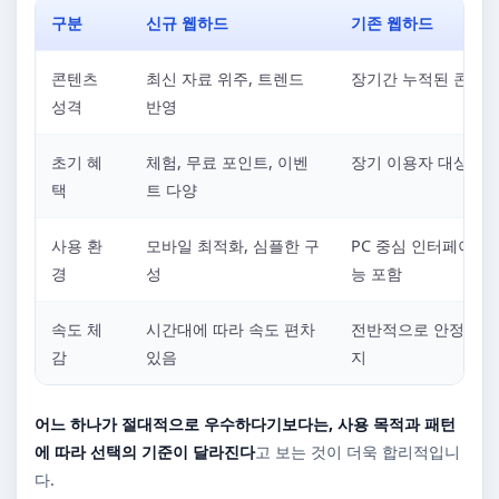
구분
신규 웹하드
기존 웹하드
콘텐츠
최신 자료 위주, 트렌드
장기간 누적된 콘텐츠
성격
반영
초기 혜
체험, 무료 포인트, 이벤
장기 이용자 대상 혜
택
트 다양
사용 환
모바일 최적화, 심플한 구
PC 중심 인터페이스,
경
성
능 포함
속도 체
시간대에 따라 속도 편차
전반적으로 안정적인 
감
있음
지
어느 하나가 절대적으로 우수하다기보다는, 사용 목적과 패턴
에 따라 선택의 기준이 달라진다
고 보는 것이 더욱 합리적입니
다.