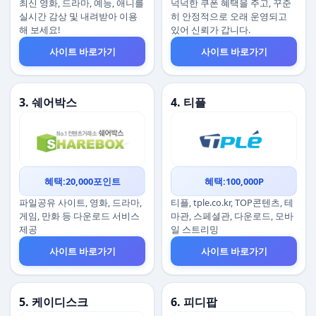
최신 영화, 드라마, 예능, 애니를
넉넉한 쿠폰 혜택을 주고, 꾸준
실시간 감상 및 내려받아 이용
히 안정적으로 오래 운영되고
해 보세요!
있어 신뢰가 갑니다.
사이트 바로가기
사이트 바로가기
3. 쉐어박스
4. 티플
혜택:20,000포인트
혜택:100,000P
파일공유 사이트, 영화, 드라마,
티플, tple.co.kr, TOP콘텐츠, 테
게임, 만화 등 다운로드 서비스
마관, 스페셜관, 다운로드, 모바
제공
일 스트리밍
사이트 바로가기
사이트 바로가기
5. 케이디스크
6. 피디팝