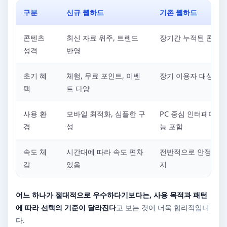
구분
신규 웹하드
기존 웹하드
콘텐츠
최신 자료 위주, 트렌드
장기간 누적된 콘텐츠
성격
반영
초기 혜
체험, 무료 포인트, 이벤
장기 이용자 대상 혜
택
트 다양
사용 환
모바일 최적화, 심플한 구
PC 중심 인터페이스,
경
성
능 포함
속도 체
시간대에 따라 속도 편차
전반적으로 안정적인 
감
있음
지
어느 하나가 절대적으로 우수하다기보다는, 사용 목적과 패턴
에 따라 선택의 기준이 달라진다
고 보는 것이 더욱 합리적입니
다.