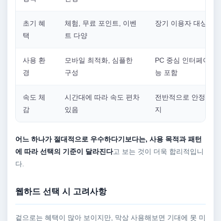
초기 혜
체험, 무료 포인트, 이벤
장기 이용자 대상 혜
택
트 다양
사용 환
모바일 최적화, 심플한
PC 중심 인터페이스,
경
구성
능 포함
속도 체
시간대에 따라 속도 편차
전반적으로 안정적인 
감
있음
지
어느 하나가 절대적으로 우수하다기보다는, 사용 목적과 패턴
에 따라 선택의 기준이 달라진다
고 보는 것이 더욱 합리적입니
다.
웹하드 선택 시 고려사항
겉으로는 혜택이 많아 보이지만, 막상 사용해보면 기대에 못 미