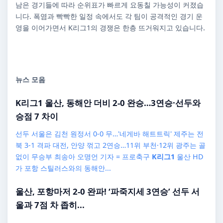
남은 경기들에 따라 순위표가 빠르게 요동칠 가능성이 커졌습
니다. 폭염과 빡빡한 일정 속에서도 각 팀이 공격적인 경기 운
영을 이어가면서 K리그1의 경쟁은 한층 뜨거워지고 있습니다.
뉴스 모음
K리그1
울산, 동해안 더비 2-0 완승…3연승·선두와
승점 7 차이
선두 서울은 김천 원정서 0-0 무…'네게바 해트트릭' 제주는 전
북 3-1 격파 대전, 안양 꺾고 2연승…11위 부천·12위 광주는 골
없이 무승부 최송아 오명언 기자 = 프로축구
K리그1
울산 HD
가 포항 스틸러스와의 동해안...
울산, 포항마저 2-0 완파! ‘파죽지세 3연승’ 선두 서
울과 7점 차 좁히...