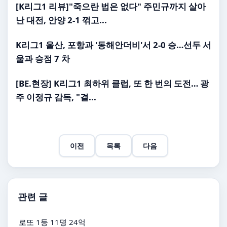
[
K리그1
리뷰]"죽으란 법은 없다" 주민규까지 살아
난 대전, 안양 2-1 꺾고...
K리그1
울산, 포항과 '동해안더비'서 2-0 승…선두 서
울과 승점 7 차
[BE.현장]
K리그1
최하위 클럽, 또 한 번의 도전… 광
주 이정규 감독, "결...
이전
목록
다음
관련 글
로또 1등 11명 24억