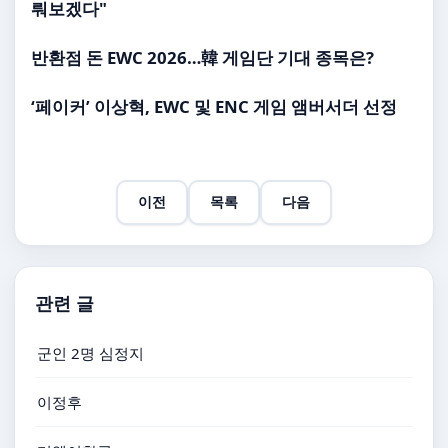
뤄보겠다"
반환점 돈
EWC
2026…韓 게임단 기대 종목은?
‘페이커’ 이상혁,
EWC
및 ENC 게임 앰버서더 선정
이전
목록
다음
관련 글
군인 2명 심정지
이정후