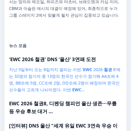
서는 망자와 메오일, 하피즈와 마츠바, 브레드맨과 카심 미어,
CBM과 아슬란 애시의 대결이 예정돼 있어, 최종적으로 누가
그룹 스테이지 2에서 맞붙게 될지 관심이 집중되고 있습니다.
뉴스 모음
'
EWC
2026
철권
' DNS '울산' 3연패 도전
지난 5일부터 오는 8일까지 열리는 이번 '
EWC
2026
철권
8'에
는 32명의 참가자 중 13명의 한국인 선수가 참가해 AA조에 4
명, BB조에 5명, CC조에 2명, DD조에 2명이 배정되며 한국인
선수들이 고르게 나뉘어졌다. 이번
EWC
...
EWC
2026
철권
8, 디펜딩 챔피언 울산 생존···무릎
등 우승 후보 대거 ...
[인터뷰] DNS 울산 "세계 유일
EWC
3연속 우승 이