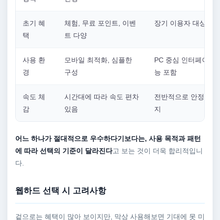
초기 혜
체험, 무료 포인트, 이벤
장기 이용자 대상 혜
택
트 다양
사용 환
모바일 최적화, 심플한
PC 중심 인터페이스,
경
구성
능 포함
속도 체
시간대에 따라 속도 편차
전반적으로 안정적인 
감
있음
지
어느 하나가 절대적으로 우수하다기보다는, 사용 목적과 패턴
에 따라 선택의 기준이 달라진다
고 보는 것이 더욱 합리적입니
다.
웹하드 선택 시 고려사항
겉으로는 혜택이 많아 보이지만, 막상 사용해보면 기대에 못 미