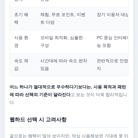
초기 혜
체험, 무료 포인트, 이벤
장기 이용자 대상 혜
택
트 다양
사용 환
모바일 최적화, 심플한
PC 중심 인터페이스,
경
구성
능 포함
속도 체
시간대에 따라 속도 편차
전반적으로 안정적인 
감
있음
지
어느 하나가 절대적으로 우수하다기보다는, 사용 목적과 패턴
에 따라 선택의 기준이 달라진다
고 보는 것이 더욱 합리적입니
다.
웹하드 선택 시 고려사항
겉으로는 혜택이 많아 보이지만, 막상 사용해보면 기대에 못 미