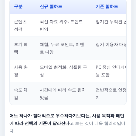
구분
신규 웹하드
기존 웹하드
콘텐츠
최신 자료 위주, 트렌드
장기간 누적된 콘텐츠
성격
반영
초기 혜
체험, 무료 포인트, 이벤
장기 이용자 대상 혜
택
트 다양
사용 환
모바일 최적화, 심플한 구
PC 중심 인터페이스,
경
성
능 포함
속도 체
시간대에 따라 속도 편차
전반적으로 안정적인 
감
있음
지
어느 하나가 절대적으로 우수하다기보다는, 사용 목적과 패턴
에 따라 선택의 기준이 달라진다
고 보는 것이 더욱 합리적입니
다.