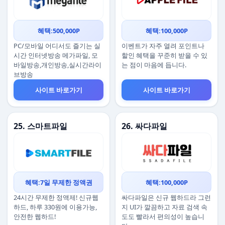
혜택:500,000P
혜택:100,000P
PC/모바일 어디서도 즐기는 실
이벤트가 자주 열려 포인트나
시간 인터넷방송 메가파일, 모
할인 혜택을 꾸준히 받을 수 있
바일방송,개인방송,실시간라이
는 점이 마음에 듭니다.
브방송
사이트 바로가기
사이트 바로가기
25. 스마트파일
26. 싸다파일
혜택:7일 무제한 정액권
혜택:100,000P
24시간 무제한 정액제! 신규웹
싸다파일은 신규 웹하드라 그런
하드, 하루 330원에 이용가능,
지 UI가 깔끔하고 자료 검색 속
안전한 웹하드!
도도 빨라서 편의성이 높습니