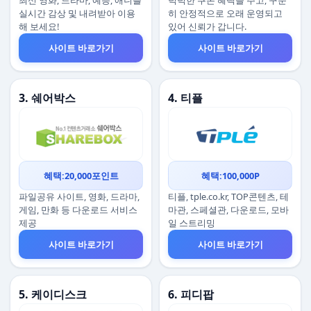
최신 영화, 드라마, 예능, 애니를
넉넉한 쿠폰 혜택을 주고, 꾸준
실시간 감상 및 내려받아 이용
히 안정적으로 오래 운영되고
해 보세요!
있어 신뢰가 갑니다.
사이트 바로가기
사이트 바로가기
3. 쉐어박스
4. 티플
혜택:20,000포인트
혜택:100,000P
파일공유 사이트, 영화, 드라마,
티플, tple.co.kr, TOP콘텐츠, 테
게임, 만화 등 다운로드 서비스
마관, 스페셜관, 다운로드, 모바
제공
일 스트리밍
사이트 바로가기
사이트 바로가기
5. 케이디스크
6. 피디팝