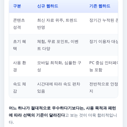
구분
신규 웹하드
기존 웹하드
콘텐츠
최신 자료 위주, 트렌드
장기간 누적된 콘텐츠
성격
반영
초기 혜
체험, 무료 포인트, 이벤
장기 이용자 대상 혜
택
트 다양
사용 환
모바일 최적화, 심플한 구
PC 중심 인터페이스,
경
성
능 포함
속도 체
시간대에 따라 속도 편차
전반적으로 안정적인 
감
있음
지
어느 하나가 절대적으로 우수하다기보다는, 사용 목적과 패턴
에 따라 선택의 기준이 달라진다
고 보는 것이 더욱 합리적입니
다.