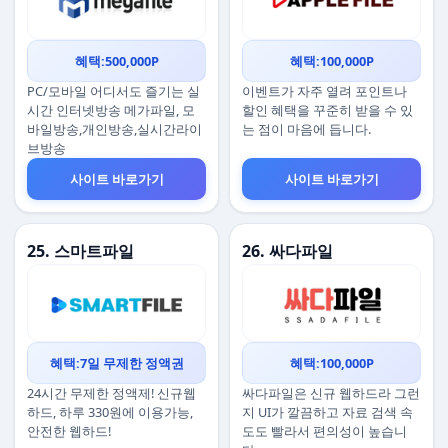
혜택:500,000P
혜택:100,000P
PC/모바일 어디서도 즐기는 실
이벤트가 자주 열려 포인트나
시간 인터넷방송 메가파일, 모
할인 혜택을 꾸준히 받을 수 있
바일방송,개인방송,실시간라이
는 점이 마음에 듭니다.
브방송
사이트 바로가기
사이트 바로가기
25. 스마트파일
26. 싸다파일
혜택:7일 무제한 정액권
혜택:100,000P
24시간 무제한 정액제! 신규웹
싸다파일은 신규 웹하드라 그런
하드, 하루 330원에 이용가능,
지 UI가 깔끔하고 자료 검색 속
안전한 웹하드!
도도 빨라서 편의성이 높습니