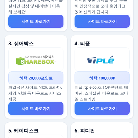
최신 영화, 드라마, 예능, 애니를
넉넉한 쿠폰 혜택을 주고, 꾸준
실시간 감상 및 내려받아 이용
히 안정적으로 오래 운영되고
해 보세요!
있어 신뢰가 갑니다.
사이트 바로가기
사이트 바로가기
3. 쉐어박스
4. 티플
혜택:20,000포인트
혜택:100,000P
파일공유 사이트, 영화, 드라마,
티플, tple.co.kr, TOP콘텐츠, 테
게임, 만화 등 다운로드 서비스
마관, 스페셜관, 다운로드, 모바
제공
일 스트리밍
사이트 바로가기
사이트 바로가기
5. 케이디스크
6. 피디팝