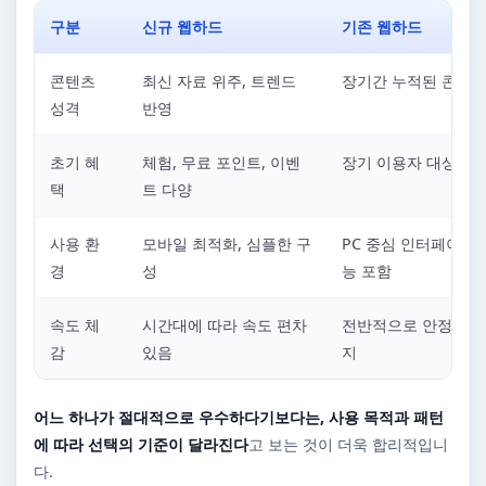
구분
신규 웹하드
기존 웹하드
콘텐츠
최신 자료 위주, 트렌드
장기간 누적된 콘텐츠
성격
반영
초기 혜
체험, 무료 포인트, 이벤
장기 이용자 대상 혜
택
트 다양
사용 환
모바일 최적화, 심플한 구
PC 중심 인터페이스,
경
성
능 포함
속도 체
시간대에 따라 속도 편차
전반적으로 안정적인 
감
있음
지
어느 하나가 절대적으로 우수하다기보다는, 사용 목적과 패턴
에 따라 선택의 기준이 달라진다
고 보는 것이 더욱 합리적입니
다.