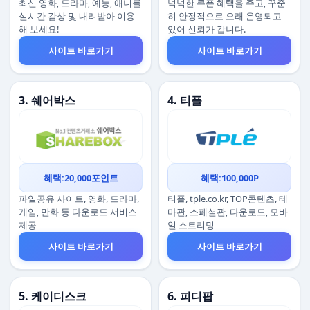
최신 영화, 드라마, 예능, 애니를
넉넉한 쿠폰 혜택을 주고, 꾸준
실시간 감상 및 내려받아 이용
히 안정적으로 오래 운영되고
해 보세요!
있어 신뢰가 갑니다.
사이트 바로가기
사이트 바로가기
3. 쉐어박스
4. 티플
혜택:20,000포인트
혜택:100,000P
파일공유 사이트, 영화, 드라마,
티플, tple.co.kr, TOP콘텐츠, 테
게임, 만화 등 다운로드 서비스
마관, 스페셜관, 다운로드, 모바
제공
일 스트리밍
사이트 바로가기
사이트 바로가기
5. 케이디스크
6. 피디팝