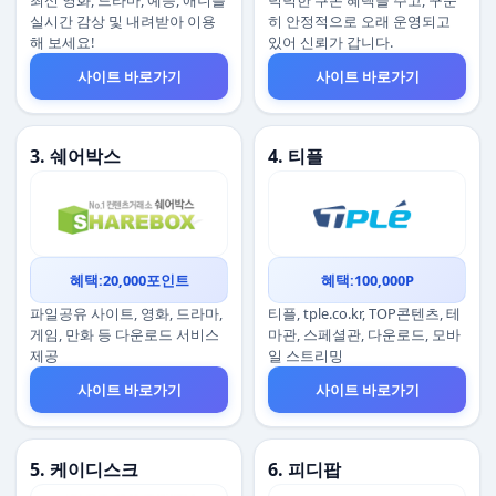
최신 영화, 드라마, 예능, 애니를
넉넉한 쿠폰 혜택을 주고, 꾸준
실시간 감상 및 내려받아 이용
히 안정적으로 오래 운영되고
해 보세요!
있어 신뢰가 갑니다.
사이트 바로가기
사이트 바로가기
3. 쉐어박스
4. 티플
혜택:20,000포인트
혜택:100,000P
파일공유 사이트, 영화, 드라마,
티플, tple.co.kr, TOP콘텐츠, 테
게임, 만화 등 다운로드 서비스
마관, 스페셜관, 다운로드, 모바
제공
일 스트리밍
사이트 바로가기
사이트 바로가기
5. 케이디스크
6. 피디팝