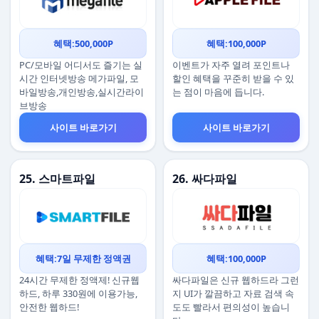
혜택:500,000P
혜택:100,000P
PC/모바일 어디서도 즐기는 실
이벤트가 자주 열려 포인트나
시간 인터넷방송 메가파일, 모
할인 혜택을 꾸준히 받을 수 있
바일방송,개인방송,실시간라이
는 점이 마음에 듭니다.
브방송
사이트 바로가기
사이트 바로가기
25. 스마트파일
26. 싸다파일
혜택:7일 무제한 정액권
혜택:100,000P
24시간 무제한 정액제! 신규웹
싸다파일은 신규 웹하드라 그런
하드, 하루 330원에 이용가능,
지 UI가 깔끔하고 자료 검색 속
안전한 웹하드!
도도 빨라서 편의성이 높습니