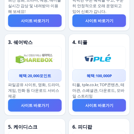
최신 영화, 드라마, 예능, 애니를
넉넉한 쿠폰 혜택을 주고, 꾸준
실시간 감상 및 내려받아 이용
히 안정적으로 오래 운영되고
해 보세요!
있어 신뢰가 갑니다.
사이트 바로가기
사이트 바로가기
3. 쉐어박스
4. 티플
혜택:20,000포인트
혜택:100,000P
파일공유 사이트, 영화, 드라마,
티플, tple.co.kr, TOP콘텐츠, 테
게임, 만화 등 다운로드 서비스
마관, 스페셜관, 다운로드, 모바
제공
일 스트리밍
사이트 바로가기
사이트 바로가기
5. 케이디스크
6. 피디팝