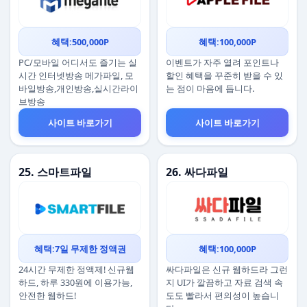
혜택:500,000P
혜택:100,000P
PC/모바일 어디서도 즐기는 실
이벤트가 자주 열려 포인트나
시간 인터넷방송 메가파일, 모
할인 혜택을 꾸준히 받을 수 있
바일방송,개인방송,실시간라이
는 점이 마음에 듭니다.
브방송
사이트 바로가기
사이트 바로가기
25. 스마트파일
26. 싸다파일
혜택:7일 무제한 정액권
혜택:100,000P
24시간 무제한 정액제! 신규웹
싸다파일은 신규 웹하드라 그런
하드, 하루 330원에 이용가능,
지 UI가 깔끔하고 자료 검색 속
안전한 웹하드!
도도 빨라서 편의성이 높습니