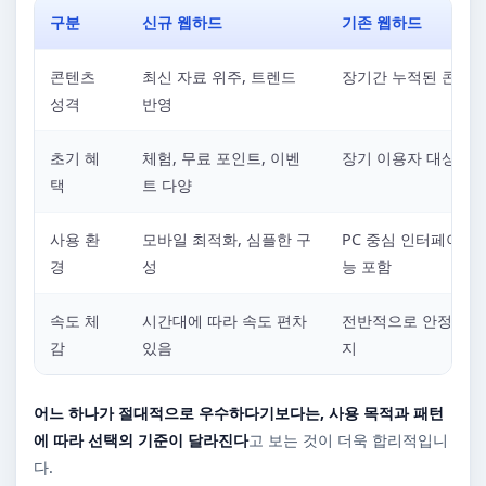
구분
신규 웹하드
기존 웹하드
콘텐츠
최신 자료 위주, 트렌드
장기간 누적된 콘텐츠
성격
반영
초기 혜
체험, 무료 포인트, 이벤
장기 이용자 대상 혜
택
트 다양
사용 환
모바일 최적화, 심플한 구
PC 중심 인터페이스,
경
성
능 포함
속도 체
시간대에 따라 속도 편차
전반적으로 안정적인 
감
있음
지
어느 하나가 절대적으로 우수하다기보다는, 사용 목적과 패턴
에 따라 선택의 기준이 달라진다
고 보는 것이 더욱 합리적입니
다.