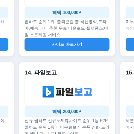
혜택:100,000P
끔해
웹하드 순위 1위, 출퇴근길 볼 최신영화,드라
미투
마,예능,애니 추천 무료 다운로드 플랫폼,모바
게임
일 스트리밍 서비스
사이트 바로가기
14. 파일보고
1
혜택:200,000P
데이
신규 웹하드 신규노제휴사이트 순위 1등 P2P
세분
웹하드 순위 1등 티비무료보기 쿠폰 영화 드라
에서
마 애니 다시보기 무료사이트