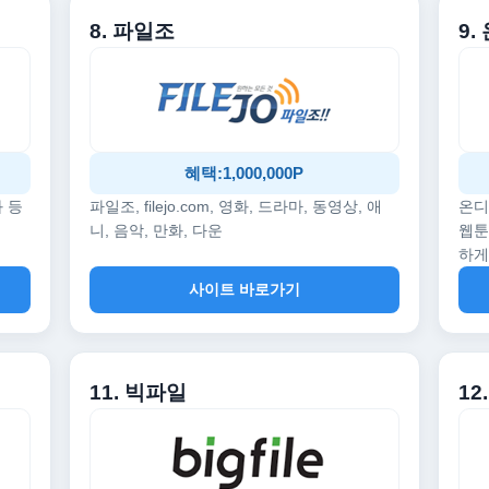
8. 파일조
9
혜택:1,000,000P
화 등
파일조, filejo.com, 영화, 드라마, 동영상, 애
온디
니, 음악, 만화, 다운
웹툰
하게
사이트 바로가기
11. 빅파일
1