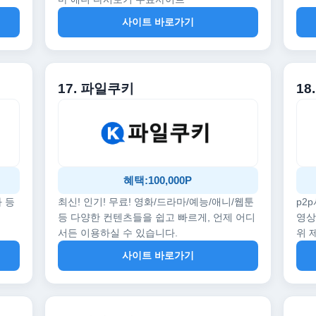
사이트 바로가기
17. 파일쿠키
18
혜택:100,000P
화 등
최신! 인기! 무료! 영화/드라마/예능/애니/웹툰
p2
등 다양한 컨텐츠들을 쉽고 빠르게, 언제 어디
영상
서든 이용하실 수 있습니다.
위 
사이트 바로가기