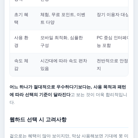
초기 혜
체험, 무료 포인트, 이벤
장기 이용자 대상 혜
택
트 다양
사용 환
모바일 최적화, 심플한
PC 중심 인터페이스,
경
구성
능 포함
속도 체
시간대에 따라 속도 편차
전반적으로 안정적인 
감
있음
지
어느 하나가 절대적으로 우수하다기보다는, 사용 목적과 패턴
에 따라 선택의 기준이 달라진다
고 보는 것이 더욱 합리적입니
다.
웹하드 선택 시 고려사항
겉으로는 혜택이 많아 보이지만, 막상 사용해보면 기대에 못 미