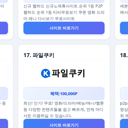
데이
신규 웹하드 신규노제휴사이트 순위 1등 P2P
세분
웹하드 순위 1등 티비무료보기 쿠폰 영화 드라
에서
마 애니 다시보기 무료사이트
사이트 바로가기
17. 파일쿠키
18
혜택:100,000P
화 등
최신! 인기! 무료! 영화/드라마/예능/애니/웹툰
p2
등 다양한 컨텐츠들을 쉽고 빠르게, 언제 어디
영상
서든 이용하실 수 있습니다.
위 
사이트 바로가기