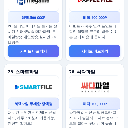
혜택:500,000P
혜택:100,000P
PC/모바일 어디서도 즐기는 실
이벤트가 자주 열려 포인트나
시간 인터넷방송 메가파일, 모
할인 혜택을 꾸준히 받을 수 있
바일방송,개인방송,실시간라이
는 점이 마음에 듭니다.
브방송
사이트 바로가기
사이트 바로가기
25. 스마트파일
26. 싸다파일
혜택:7일 무제한 정액권
혜택:100,000P
24시간 무제한 정액제! 신규웹
싸다파일은 신규 웹하드라 그런
하드, 하루 330원에 이용가능,
지 UI가 깔끔하고 자료 검색 속
안전한 웹하드!
도도 빨라서 편의성이 높습니