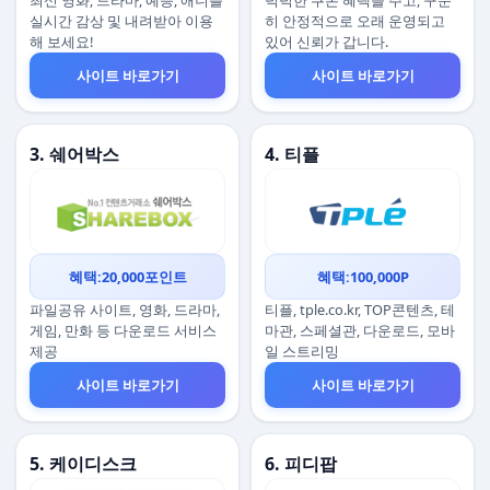
최신 영화, 드라마, 예능, 애니를
넉넉한 쿠폰 혜택을 주고, 꾸준
실시간 감상 및 내려받아 이용
히 안정적으로 오래 운영되고
해 보세요!
있어 신뢰가 갑니다.
사이트 바로가기
사이트 바로가기
3. 쉐어박스
4. 티플
혜택:20,000포인트
혜택:100,000P
파일공유 사이트, 영화, 드라마,
티플, tple.co.kr, TOP콘텐츠, 테
게임, 만화 등 다운로드 서비스
마관, 스페셜관, 다운로드, 모바
제공
일 스트리밍
사이트 바로가기
사이트 바로가기
5. 케이디스크
6. 피디팝