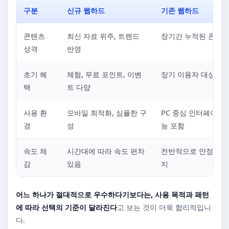
구분
신규 웹하드
기존 웹하드
콘텐츠
최신 자료 위주, 트렌드
장기간 누적된 콘텐츠
성격
반영
초기 혜
체험, 무료 포인트, 이벤
장기 이용자 대상 혜
택
트 다양
사용 환
모바일 최적화, 심플한 구
PC 중심 인터페이스,
경
성
능 포함
속도 체
시간대에 따라 속도 편차
전반적으로 안정적인 
감
있음
지
어느 하나가 절대적으로 우수하다기보다는, 사용 목적과 패턴
에 따라 선택의 기준이 달라진다
고 보는 것이 더욱 합리적입니
다.