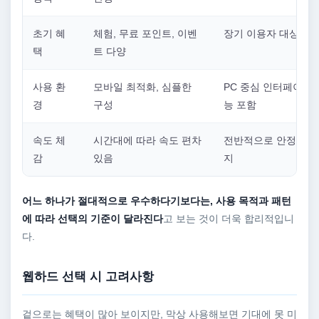
초기 혜
체험, 무료 포인트, 이벤
장기 이용자 대상 혜
택
트 다양
사용 환
모바일 최적화, 심플한
PC 중심 인터페이스,
경
구성
능 포함
속도 체
시간대에 따라 속도 편차
전반적으로 안정적인 
감
있음
지
어느 하나가 절대적으로 우수하다기보다는, 사용 목적과 패턴
에 따라 선택의 기준이 달라진다
고 보는 것이 더욱 합리적입니
다.
웹하드 선택 시 고려사항
겉으로는 혜택이 많아 보이지만, 막상 사용해보면 기대에 못 미