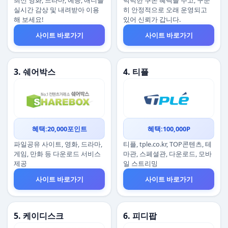
최신 영화, 드라마, 예능, 애니를
넉넉한 쿠폰 혜택을 주고, 꾸준
실시간 감상 및 내려받아 이용
히 안정적으로 오래 운영되고
해 보세요!
있어 신뢰가 갑니다.
사이트 바로가기
사이트 바로가기
3. 쉐어박스
4. 티플
혜택:20,000포인트
혜택:100,000P
파일공유 사이트, 영화, 드라마,
티플, tple.co.kr, TOP콘텐츠, 테
게임, 만화 등 다운로드 서비스
마관, 스페셜관, 다운로드, 모바
제공
일 스트리밍
사이트 바로가기
사이트 바로가기
5. 케이디스크
6. 피디팝