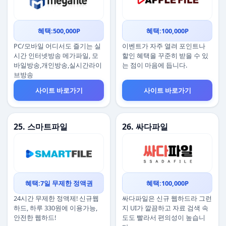
혜택:500,000P
혜택:100,000P
PC/모바일 어디서도 즐기는 실
이벤트가 자주 열려 포인트나
시간 인터넷방송 메가파일, 모
할인 혜택을 꾸준히 받을 수 있
바일방송,개인방송,실시간라이
는 점이 마음에 듭니다.
브방송
사이트 바로가기
사이트 바로가기
25. 스마트파일
26. 싸다파일
혜택:7일 무제한 정액권
혜택:100,000P
24시간 무제한 정액제! 신규웹
싸다파일은 신규 웹하드라 그런
하드, 하루 330원에 이용가능,
지 UI가 깔끔하고 자료 검색 속
안전한 웹하드!
도도 빨라서 편의성이 높습니