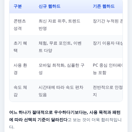
구분
신규 웹하드
기존 웹하드
콘텐츠
최신 자료 위주, 트렌드
장기간 누적된 콘텐츠
성격
반영
초기 혜
체험, 무료 포인트, 이벤
장기 이용자 대상 혜
택
트 다양
사용 환
모바일 최적화, 심플한 구
PC 중심 인터페이스,
경
성
능 포함
속도 체
시간대에 따라 속도 편차
전반적으로 안정적인 
감
있음
지
어느 하나가 절대적으로 우수하다기보다는, 사용 목적과 패턴
에 따라 선택의 기준이 달라진다
고 보는 것이 더욱 합리적입니
다.