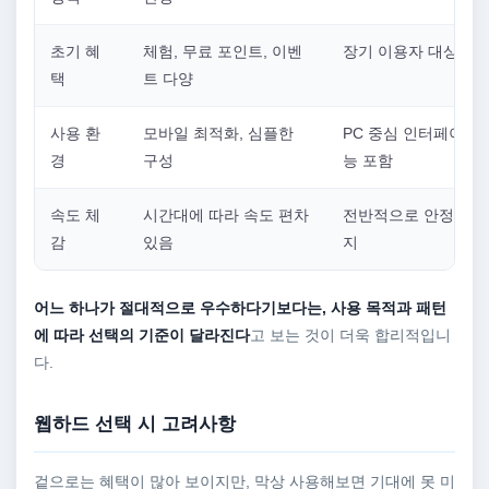
초기 혜
체험, 무료 포인트, 이벤
장기 이용자 대상 혜
택
트 다양
사용 환
모바일 최적화, 심플한
PC 중심 인터페이스,
경
구성
능 포함
속도 체
시간대에 따라 속도 편차
전반적으로 안정적인 
감
있음
지
어느 하나가 절대적으로 우수하다기보다는, 사용 목적과 패턴
에 따라 선택의 기준이 달라진다
고 보는 것이 더욱 합리적입니
다.
웹하드 선택 시 고려사항
겉으로는 혜택이 많아 보이지만, 막상 사용해보면 기대에 못 미