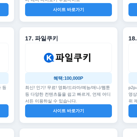
사이트 바로가기
17. 파일쿠키
18
혜택:100,000P
화 등
최신! 인기! 무료! 영화/드라마/예능/애니/웹툰
p2
등 다양한 컨텐츠들을 쉽고 빠르게, 언제 어디
영상
서든 이용하실 수 있습니다.
위 
사이트 바로가기