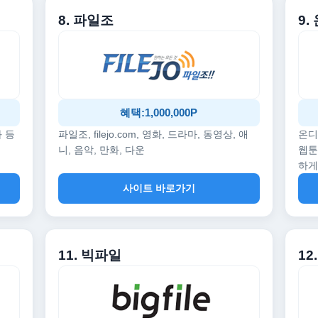
8. 파일조
9
혜택:1,000,000P
화 등
파일조, filejo.com, 영화, 드라마, 동영상, 애
온디
니, 음악, 만화, 다운
웹툰
하게
사이트 바로가기
11. 빅파일
1