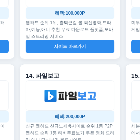
혜택:100,000P
끔해
웹하드 순위 1위, 출퇴근길 볼 최신영화,드라
미투
마,예능,애니 추천 무료 다운로드 플랫폼,모바
게임
일 스트리밍 서비스
사이트 바로가기
14. 파일보고
1
혜택:200,000P
데이
신규 웹하드 신규노제휴사이트 순위 1등 P2P
세분
웹하드 순위 1등 티비무료보기 쿠폰 영화 드라
에서
마 애니 다시보기 무료사이트