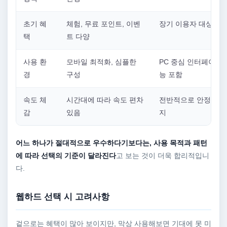
초기 혜
체험, 무료 포인트, 이벤
장기 이용자 대상 혜
택
트 다양
사용 환
모바일 최적화, 심플한
PC 중심 인터페이스,
경
구성
능 포함
속도 체
시간대에 따라 속도 편차
전반적으로 안정적인 
감
있음
지
어느 하나가 절대적으로 우수하다기보다는, 사용 목적과 패턴
에 따라 선택의 기준이 달라진다
고 보는 것이 더욱 합리적입니
다.
웹하드 선택 시 고려사항
겉으로는 혜택이 많아 보이지만, 막상 사용해보면 기대에 못 미