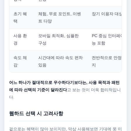
초기 혜
체험, 무료 포인트, 이벤
장기 이용자 대상 혜
택
트 다양
사용 환
모바일 최적화, 심플한
PC 중심 인터페이스,
경
구성
능 포함
속도 체
시간대에 따라 속도 편차
전반적으로 안정적인 
감
있음
지
어느 하나가 절대적으로 우수하다기보다는, 사용 목적과 패턴
에 따라 선택의 기준이 달라진다
고 보는 것이 더욱 합리적입니
다.
웹하드 선택 시 고려사항
겉으로는 혜택이 많아 보이지만, 막상 사용해보면 기대에 못 미