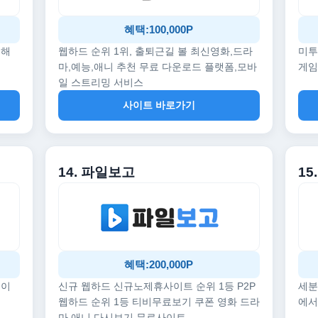
혜택:100,000P
끔해
웹하드 순위 1위, 출퇴근길 볼 최신영화,드라
미투
마,예능,애니 추천 무료 다운로드 플랫폼,모바
게임
일 스트리밍 서비스
사이트 바로가기
14. 파일보고
1
혜택:200,000P
데이
신규 웹하드 신규노제휴사이트 순위 1등 P2P
세분
웹하드 순위 1등 티비무료보기 쿠폰 영화 드라
에서
마 애니 다시보기 무료사이트