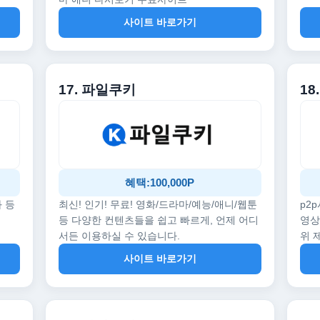
사이트 바로가기
17. 파일쿠키
18
혜택:100,000P
화 등
최신! 인기! 무료! 영화/드라마/예능/애니/웹툰
p2
등 다양한 컨텐츠들을 쉽고 빠르게, 언제 어디
영상
서든 이용하실 수 있습니다.
위 
사이트 바로가기