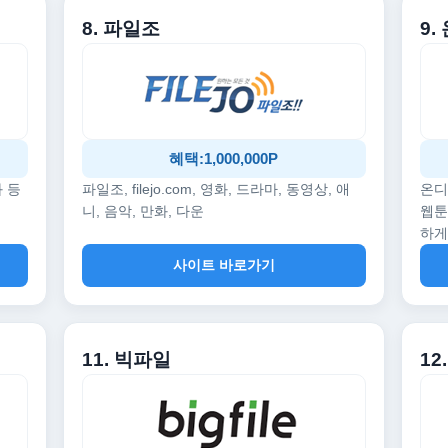
8. 파일조
9
혜택:1,000,000P
화 등
파일조, filejo.com, 영화, 드라마, 동영상, 애
온디
니, 음악, 만화, 다운
웹툰
하게
사이트 바로가기
11. 빅파일
1