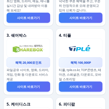
최신 영화, 드라마, 예능, 애니를
넉넉한 쿠폰 혜택을 주고, 꾸준
실시간 감상 및 내려받아 이용
히 안정적으로 오래 운영되고
해 보세요!
있어 신뢰가 갑니다.
사이트 바로가기
사이트 바로가기
3. 쉐어박스
4. 티플
혜택:20,000포인트
혜택:100,000P
파일공유 사이트, 영화, 드라마,
티플, tple.co.kr, TOP콘텐츠, 테
게임, 만화 등 다운로드 서비스
마관, 스페셜관, 다운로드, 모바
제공
일 스트리밍
사이트 바로가기
사이트 바로가기
5. 케이디스크
6. 피디팝