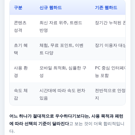
구분
신규 웹하드
기존 웹하드
콘텐츠
최신 자료 위주, 트렌드
장기간 누적된 콘텐츠
성격
반영
초기 혜
체험, 무료 포인트, 이벤
장기 이용자 대상 혜
택
트 다양
사용 환
모바일 최적화, 심플한 구
PC 중심 인터페이스,
경
성
능 포함
속도 체
시간대에 따라 속도 편차
전반적으로 안정적인 
감
있음
지
어느 하나가 절대적으로 우수하다기보다는, 사용 목적과 패턴
에 따라 선택의 기준이 달라진다
고 보는 것이 더욱 합리적입니
다.