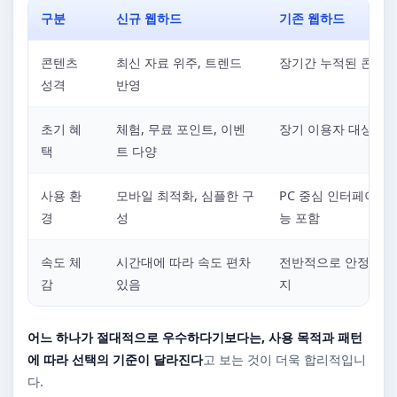
구분
신규 웹하드
기존 웹하드
콘텐츠
최신 자료 위주, 트렌드
장기간 누적된 콘텐츠
성격
반영
초기 혜
체험, 무료 포인트, 이벤
장기 이용자 대상 혜
택
트 다양
사용 환
모바일 최적화, 심플한 구
PC 중심 인터페이스,
경
성
능 포함
속도 체
시간대에 따라 속도 편차
전반적으로 안정적인 
감
있음
지
어느 하나가 절대적으로 우수하다기보다는, 사용 목적과 패턴
에 따라 선택의 기준이 달라진다
고 보는 것이 더욱 합리적입니
다.