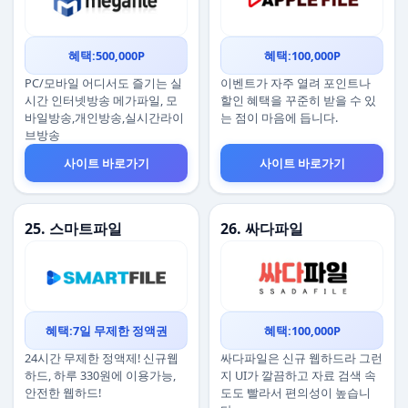
혜택:500,000P
혜택:100,000P
PC/모바일 어디서도 즐기는 실
이벤트가 자주 열려 포인트나
시간 인터넷방송 메가파일, 모
할인 혜택을 꾸준히 받을 수 있
바일방송,개인방송,실시간라이
는 점이 마음에 듭니다.
브방송
사이트 바로가기
사이트 바로가기
25. 스마트파일
26. 싸다파일
혜택:7일 무제한 정액권
혜택:100,000P
24시간 무제한 정액제! 신규웹
싸다파일은 신규 웹하드라 그런
하드, 하루 330원에 이용가능,
지 UI가 깔끔하고 자료 검색 속
안전한 웹하드!
도도 빨라서 편의성이 높습니