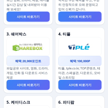
최신 영화, 드라마, 예능, 애니를
넉넉한 쿠폰 혜택을 주고, 꾸준
실시간 감상 및 내려받아 이용
히 안정적으로 오래 운영되고
해 보세요!
있어 신뢰가 갑니다.
사이트 바로가기
사이트 바로가기
3. 쉐어박스
4. 티플
혜택:20,000포인트
혜택:100,000P
파일공유 사이트, 영화, 드라마,
티플, tple.co.kr, TOP콘텐츠, 테
게임, 만화 등 다운로드 서비스
마관, 스페셜관, 다운로드, 모바
제공
일 스트리밍
사이트 바로가기
사이트 바로가기
5. 케이디스크
6. 피디팝