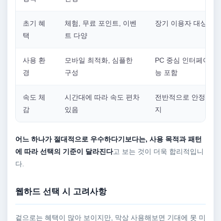
초기 혜
체험, 무료 포인트, 이벤
장기 이용자 대상 혜
택
트 다양
사용 환
모바일 최적화, 심플한
PC 중심 인터페이스,
경
구성
능 포함
속도 체
시간대에 따라 속도 편차
전반적으로 안정적인 
감
있음
지
어느 하나가 절대적으로 우수하다기보다는, 사용 목적과 패턴
에 따라 선택의 기준이 달라진다
고 보는 것이 더욱 합리적입니
다.
웹하드 선택 시 고려사항
겉으로는 혜택이 많아 보이지만, 막상 사용해보면 기대에 못 미