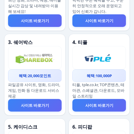
최신 영화, 드라마, 예능, 애니를
넉넉한 쿠폰 혜택을 주고, 꾸준
실시간 감상 및 내려받아 이용
히 안정적으로 오래 운영되고
해 보세요!
있어 신뢰가 갑니다.
사이트 바로가기
사이트 바로가기
3. 쉐어박스
4. 티플
혜택:20,000포인트
혜택:100,000P
파일공유 사이트, 영화, 드라마,
티플, tple.co.kr, TOP콘텐츠, 테
게임, 만화 등 다운로드 서비스
마관, 스페셜관, 다운로드, 모바
제공
일 스트리밍
사이트 바로가기
사이트 바로가기
5. 케이디스크
6. 피디팝