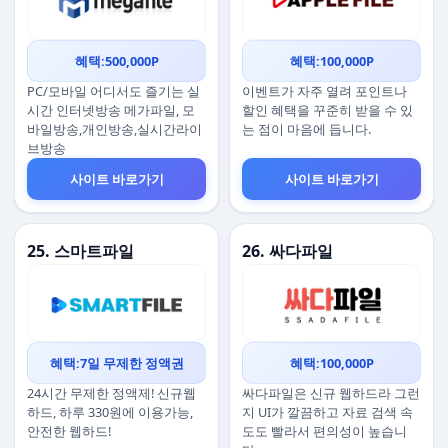
혜택:500,000P
혜택:100,000P
PC/모바일 어디서도 즐기는 실
이벤트가 자주 열려 포인트나
시간 인터넷방송 메가파일, 모
할인 혜택을 꾸준히 받을 수 있
바일방송,개인방송,실시간라이
는 점이 마음에 듭니다.
브방송
사이트 바로가기
사이트 바로가기
25. 스마트파일
26. 싸다파일
혜택:7일 무제한 정액권
혜택:100,000P
24시간 무제한 정액제! 신규웹
싸다파일은 신규 웹하드라 그런
하드, 하루 330원에 이용가능,
지 UI가 깔끔하고 자료 검색 속
안전한 웹하드!
도도 빨라서 편의성이 높습니