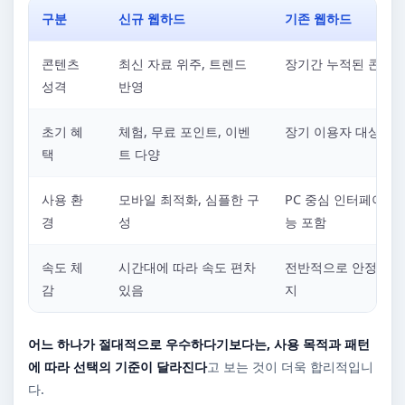
구분
신규 웹하드
기존 웹하드
콘텐츠
최신 자료 위주, 트렌드
장기간 누적된 콘텐츠
성격
반영
초기 혜
체험, 무료 포인트, 이벤
장기 이용자 대상 혜
택
트 다양
사용 환
모바일 최적화, 심플한 구
PC 중심 인터페이스,
경
성
능 포함
속도 체
시간대에 따라 속도 편차
전반적으로 안정적인 
감
있음
지
어느 하나가 절대적으로 우수하다기보다는, 사용 목적과 패턴
에 따라 선택의 기준이 달라진다
고 보는 것이 더욱 합리적입니
다.