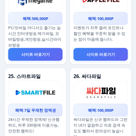
혜택:500,000P
혜택:100,000P
PC/모바일 어디서도 즐기는 실
이벤트가 자주 열려 포인트나
시간 인터넷방송 메가파일, 모
할인 혜택을 꾸준히 받을 수 있
바일방송,개인방송,실시간라이
는 점이 마음에 듭니다.
브방송
사이트 바로가기
사이트 바로가기
25. 스마트파일
26. 싸다파일
혜택:7일 무제한 정액권
혜택:100,000P
24시간 무제한 정액제! 신규웹
싸다파일은 신규 웹하드라 그런
하드, 하루 330원에 이용가능,
지 UI가 깔끔하고 자료 검색 속
안전한 웹하드!
도도 빨라서 편의성이 높습니