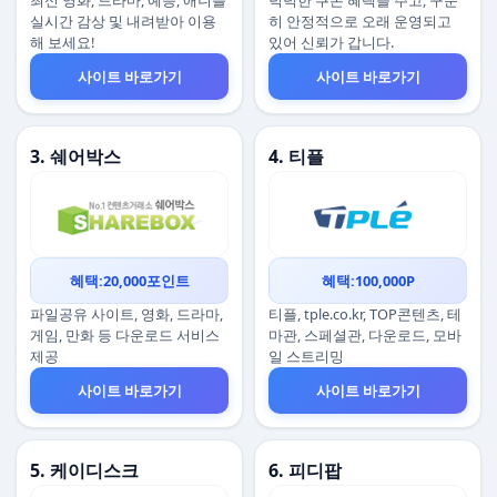
최신 영화, 드라마, 예능, 애니를
넉넉한 쿠폰 혜택을 주고, 꾸준
실시간 감상 및 내려받아 이용
히 안정적으로 오래 운영되고
해 보세요!
있어 신뢰가 갑니다.
사이트 바로가기
사이트 바로가기
3. 쉐어박스
4. 티플
혜택:20,000포인트
혜택:100,000P
파일공유 사이트, 영화, 드라마,
티플, tple.co.kr, TOP콘텐츠, 테
게임, 만화 등 다운로드 서비스
마관, 스페셜관, 다운로드, 모바
제공
일 스트리밍
사이트 바로가기
사이트 바로가기
5. 케이디스크
6. 피디팝