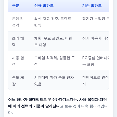
구분
신규 웹하드
기존 웹하드
콘텐츠
최신 자료 위주, 트렌드
장기간 누적된 콘텐츠
성격
반영
초기 혜
체험, 무료 포인트, 이벤
장기 이용자 대상 혜
택
트 다양
사용 환
모바일 최적화, 심플한 구
PC 중심 인터페이스,
경
성
능 포함
속도 체
시간대에 따라 속도 편차
전반적으로 안정적인 
감
있음
지
어느 하나가 절대적으로 우수하다기보다는, 사용 목적과 패턴
에 따라 선택의 기준이 달라진다
고 보는 것이 더욱 합리적입니
다.