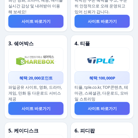
최신 영화, 드라마, 예능, 애니를
넉넉한 쿠폰 혜택을 주고, 꾸준
실시간 감상 및 내려받아 이용
히 안정적으로 오래 운영되고
해 보세요!
있어 신뢰가 갑니다.
사이트 바로가기
사이트 바로가기
3. 쉐어박스
4. 티플
혜택:20,000포인트
혜택:100,000P
파일공유 사이트, 영화, 드라마,
티플, tple.co.kr, TOP콘텐츠, 테
게임, 만화 등 다운로드 서비스
마관, 스페셜관, 다운로드, 모바
제공
일 스트리밍
사이트 바로가기
사이트 바로가기
5. 케이디스크
6. 피디팝