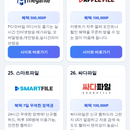
혜택:500,000P
혜택:100,000P
PC/모바일 어디서도 즐기는 실
이벤트가 자주 열려 포인트나
시간 인터넷방송 메가파일, 모
할인 혜택을 꾸준히 받을 수 있
바일방송,개인방송,실시간라이
는 점이 마음에 듭니다.
브방송
사이트 바로가기
사이트 바로가기
25. 스마트파일
26. 싸다파일
혜택:7일 무제한 정액권
혜택:100,000P
24시간 무제한 정액제! 신규웹
싸다파일은 신규 웹하드라 그런
하드, 하루 330원에 이용가능,
지 UI가 깔끔하고 자료 검색 속
안전한 웹하드!
도도 빨라서 편의성이 높습니