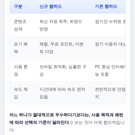
구분
신규 웹하드
기존 웹하드
콘텐츠
최신 자료 위주, 트렌드
장기간 누적된 콘텐츠
성격
반영
초기 혜
체험, 무료 포인트, 이벤
장기 이용자 대상 혜
택
트 다양
사용 환
모바일 최적화, 심플한 구
PC 중심 인터페이스,
경
성
능 포함
속도 체
시간대에 따라 속도 편차
전반적으로 안정적인 
감
있음
지
어느 하나가 절대적으로 우수하다기보다는, 사용 목적과 패턴
에 따라 선택의 기준이 달라진다
고 보는 것이 더욱 합리적입니
다.