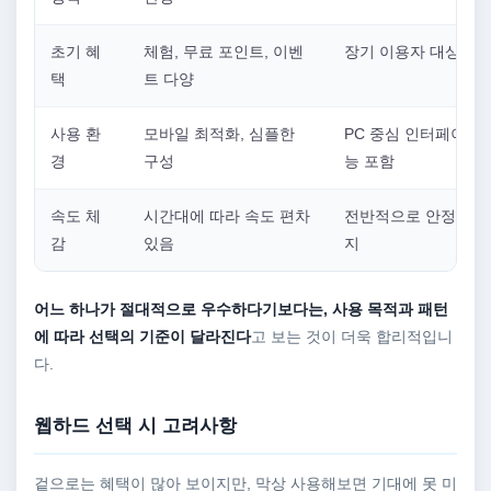
초기 혜
체험, 무료 포인트, 이벤
장기 이용자 대상 혜
택
트 다양
사용 환
모바일 최적화, 심플한
PC 중심 인터페이스,
경
구성
능 포함
속도 체
시간대에 따라 속도 편차
전반적으로 안정적인 
감
있음
지
어느 하나가 절대적으로 우수하다기보다는, 사용 목적과 패턴
에 따라 선택의 기준이 달라진다
고 보는 것이 더욱 합리적입니
다.
웹하드 선택 시 고려사항
겉으로는 혜택이 많아 보이지만, 막상 사용해보면 기대에 못 미