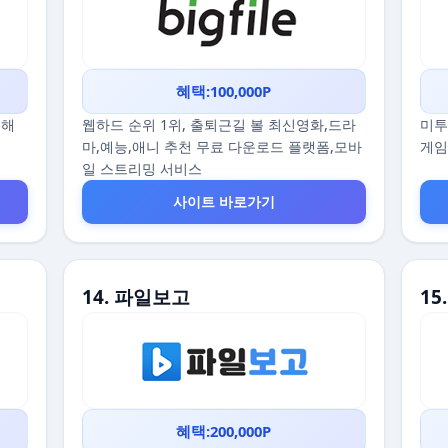
혜택:100,000P
끔해
웹하드 순위 1위, 출퇴근길 볼 최신영화,드라
미투
마,예능,애니 추천 무료 다운로드 플랫폼,모바
게임
일 스트리밍 서비스
사이트 바로가기
14. 파일보고
1
혜택:200,000P