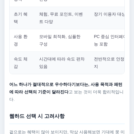
초기 혜
체험, 무료 포인트, 이벤
장기 이용자 대상 혜
택
트 다양
사용 환
모바일 최적화, 심플한
PC 중심 인터페이스,
경
구성
능 포함
속도 체
시간대에 따라 속도 편차
전반적으로 안정적인 
감
있음
지
어느 하나가 절대적으로 우수하다기보다는, 사용 목적과 패턴
에 따라 선택의 기준이 달라진다
고 보는 것이 더욱 합리적입니
다.
웹하드 선택 시 고려사항
겉으로는 혜택이 많아 보이지만, 막상 사용해보면 기대에 못 미