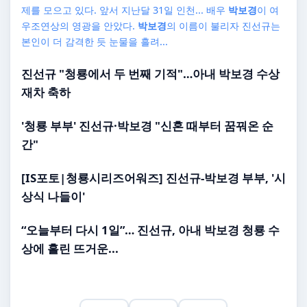
제를 모으고 있다. 앞서 지난달 31일 인천... 배우
박보경
이 여
우조연상의 영광을 안았다.
박보경
의 이름이 불리자 진선규는
본인이 더 감격한 듯 눈물을 흘려...
진선규 "청룡에서 두 번째 기적"…아내
박보경
수상
재차 축하
'청룡 부부' 진선규·
박보경
"신혼 때부터 꿈꿔온 순
간"
[IS포토|청룡시리즈어워즈] 진선규-
박보경
부부, '시
상식 나들이'
“오늘부터 다시 1일”… 진선규, 아내
박보경
청룡 수
상에 흘린 뜨거운...