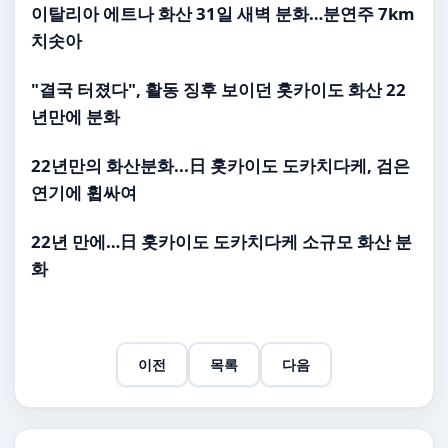
이탈리아 에트나
화산
31일 새벽
분화
…분연주 7km
치솟아
"결국 터졌다", 활동 징후 보이던 홋카이도
화산
22
년만에
분화
22년만의
화산분화
...日 홋카이도 도카치다케, 검은
연기에 휩싸여
22년 만에…日 홋카이도 도카치다케 소규모
화산 분
화
이전
목록
다음