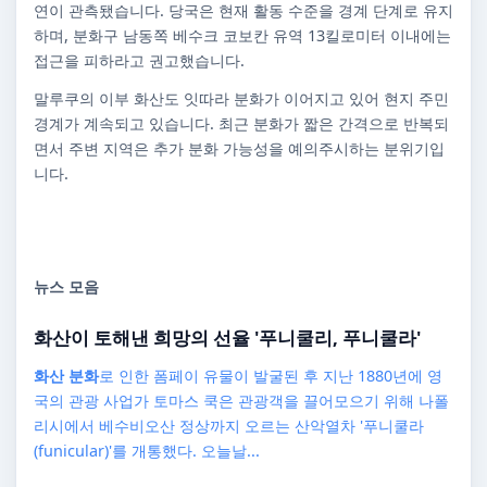
연이 관측됐습니다. 당국은 현재 활동 수준을 경계 단계로 유지
하며, 분화구 남동쪽 베수크 코보칸 유역 13킬로미터 이내에는
접근을 피하라고 권고했습니다.
말루쿠의 이부 화산도 잇따라 분화가 이어지고 있어 현지 주민
경계가 계속되고 있습니다. 최근 분화가 짧은 간격으로 반복되
면서 주변 지역은 추가 분화 가능성을 예의주시하는 분위기입
니다.
뉴스 모음
화산
이 토해낸 희망의 선율 '푸니쿨리, 푸니쿨라'
화산 분화
로 인한 폼페이 유물이 발굴된 후 지난 1880년에 영
국의 관광 사업가 토마스 쿡은 관광객을 끌어모으기 위해 나폴
리시에서 베수비오산 정상까지 오르는 산악열차 '푸니쿨라
(funicular)'를 개통했다. 오늘날...