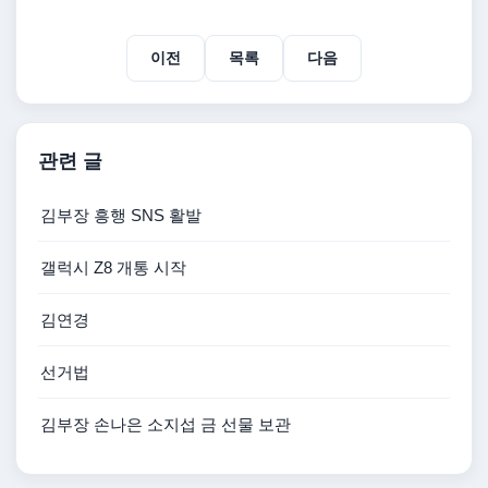
이전
목록
다음
관련 글
김부장 흥행 SNS 활발
갤럭시 Z8 개통 시작
김연경
선거법
김부장 손나은 소지섭 금 선물 보관