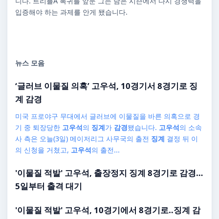
니다. 트리플A 복귀를 앞둔 그는 남은 시즌에서 다시 경쟁력을
입증해야 하는 과제를 안게 됐습니다.
뉴스 모음
‘글러브 이물질 의혹’
고우석
, 10경기서 8경기로
징
계 감경
미국 프로야구 무대에서 글러브에 이물질을 바른 의혹으로 경
기 중 퇴장당한
고우석
의
징계
가
감경
됐습니다.
고우석
의 소속
사 측은 오늘(3일) 메이저리그 사무국의 출전
징계
결정 뒤 이
의 신청을 거쳤고,
고우석
의 출전...
'이물질 적발'
고우석
, 출장정지
징계
8경기로
감경
…
5일부터 출격 대기
'이물질 적발'
고우석
, 10경기에서 8경기로‥
징계 감