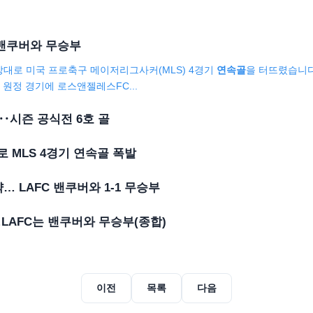
밴쿠버와 무승부
상대로 미국 프로축구 메이저리그사커(MLS) 4경기
연속골
을 터뜨렸습니
드 원정 경기에 로스앤젤레스FC...
‥시즌 공식전 6호 골
로 MLS 4경기
연속골
폭발
약…
LAFC
밴쿠버와 1-1 무승부
…
LAFC
는 밴쿠버와 무승부(종합)
이전
목록
다음