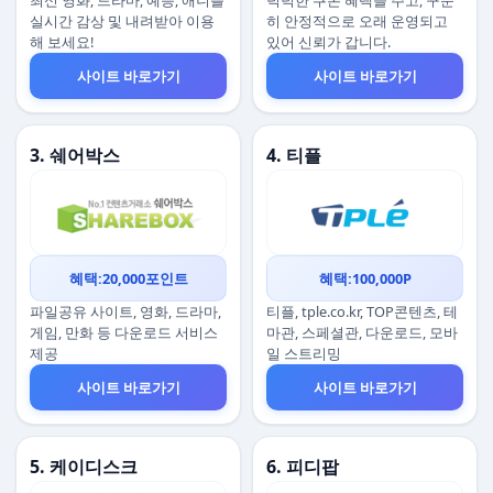
최신 영화, 드라마, 예능, 애니를
넉넉한 쿠폰 혜택을 주고, 꾸준
실시간 감상 및 내려받아 이용
히 안정적으로 오래 운영되고
해 보세요!
있어 신뢰가 갑니다.
사이트 바로가기
사이트 바로가기
3. 쉐어박스
4. 티플
혜택:20,000포인트
혜택:100,000P
파일공유 사이트, 영화, 드라마,
티플, tple.co.kr, TOP콘텐츠, 테
게임, 만화 등 다운로드 서비스
마관, 스페셜관, 다운로드, 모바
제공
일 스트리밍
사이트 바로가기
사이트 바로가기
5. 케이디스크
6. 피디팝