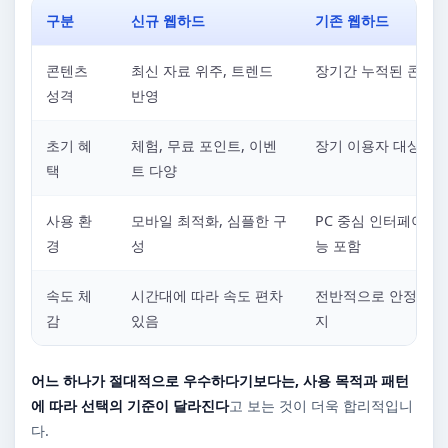
구분
신규 웹하드
기존 웹하드
콘텐츠
최신 자료 위주, 트렌드
장기간 누적된 콘텐츠
성격
반영
초기 혜
체험, 무료 포인트, 이벤
장기 이용자 대상 혜
택
트 다양
사용 환
모바일 최적화, 심플한 구
PC 중심 인터페이스,
경
성
능 포함
속도 체
시간대에 따라 속도 편차
전반적으로 안정적인 
감
있음
지
어느 하나가 절대적으로 우수하다기보다는, 사용 목적과 패턴
에 따라 선택의 기준이 달라진다
고 보는 것이 더욱 합리적입니
다.