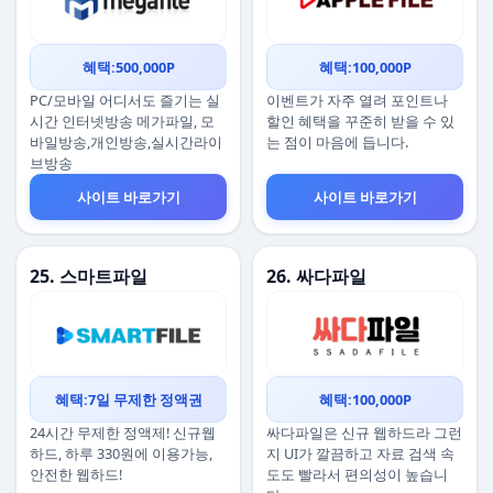
혜택:500,000P
혜택:100,000P
PC/모바일 어디서도 즐기는 실
이벤트가 자주 열려 포인트나
시간 인터넷방송 메가파일, 모
할인 혜택을 꾸준히 받을 수 있
바일방송,개인방송,실시간라이
는 점이 마음에 듭니다.
브방송
사이트 바로가기
사이트 바로가기
25. 스마트파일
26. 싸다파일
혜택:7일 무제한 정액권
혜택:100,000P
24시간 무제한 정액제! 신규웹
싸다파일은 신규 웹하드라 그런
하드, 하루 330원에 이용가능,
지 UI가 깔끔하고 자료 검색 속
안전한 웹하드!
도도 빨라서 편의성이 높습니