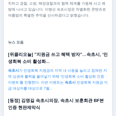
치하고 경찰, 소방, 해양경찰과의 협력 체계를 가동해 사고 예
방에 나서고 있습니다. 이병선 속초시장은 차별화한 콘텐츠로
여름밤의 특별한 추억을 선사하겠다고 밝혔습니다.
뉴스 모음
[위클리오늘] "지원금 쓰고 혜택 받자"…
속초시
, '민
생회복 소비 활성화...
속초시
가 민생회복 지원금의 지역 내 사용을 늘리고 침체된 지
역 상권에 활력을 불어넣기 위해 '민생회복 소비 활성화 인증
이벤트'를 진행한다. 이번 이벤트는
속초시
민생회복 지원금 지
급 대상자를 대상으로 7월...
[동정] 김명길
속초시
의장,
속초시
보훈회관 BF본
인증 현판제막식