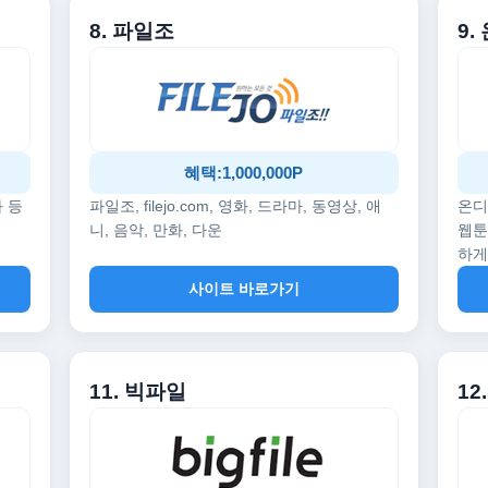
8. 파일조
9
혜택:1,000,000P
화 등
파일조, filejo.com, 영화, 드라마, 동영상, 애
온디
니, 음악, 만화, 다운
웹툰
하게
사이트 바로가기
11. 빅파일
1