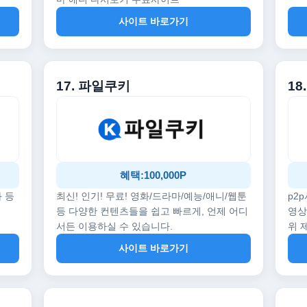
사이트 바로가기
17. 파일쿠키
18
혜택:100,000P
화 등
최신! 인기! 무료! 영화/드라마/예능/애니/웹툰
p2
등 다양한 컨텐츠들을 쉽고 빠르게, 언제 어디
영상
서든 이용하실 수 있습니다.
위 
사이트 바로가기