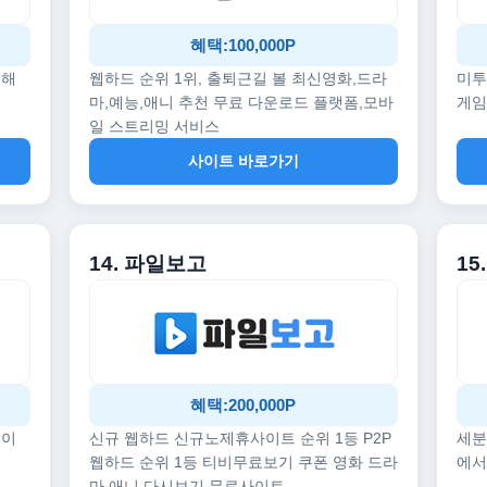
혜택:100,000P
끔해
웹하드 순위 1위, 출퇴근길 볼 최신영화,드라
미투
마,예능,애니 추천 무료 다운로드 플랫폼,모바
게임
일 스트리밍 서비스
사이트 바로가기
14. 파일보고
1
혜택:200,000P
데이
신규 웹하드 신규노제휴사이트 순위 1등 P2P
세분
웹하드 순위 1등 티비무료보기 쿠폰 영화 드라
에서
마 애니 다시보기 무료사이트