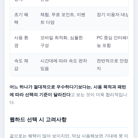
초기 혜
체험, 무료 포인트, 이벤
장기 이용자 대상 혜
택
트 다양
사용 환
모바일 최적화, 심플한
PC 중심 인터페이스,
경
구성
능 포함
속도 체
시간대에 따라 속도 편차
전반적으로 안정적인 
감
있음
지
어느 하나가 절대적으로 우수하다기보다는, 사용 목적과 패턴
에 따라 선택의 기준이 달라진다
고 보는 것이 더욱 합리적입니
다.
웹하드 선택 시 고려사항
겉으로는 혜택이 많아 보이지만, 막상 사용해보면 기대에 못 미