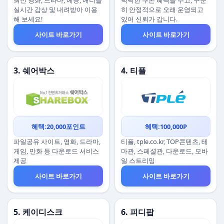
최신 영화, 드라마, 예능, 애니를
넉넉한 쿠폰 혜택을 주고, 꾸준
실시간 감상 및 내려받아 이용
히 안정적으로 오래 운영되고
해 보세요!
있어 신뢰가 갑니다.
사이트 바로가기
사이트 바로가기
3. 쉐어박스
4. 티플
혜택:20,000포인트
혜택:100,000P
파일공유 사이트, 영화, 드라마,
티플, tple.co.kr, TOP콘텐츠, 테
게임, 만화 등 다운로드 서비스
마관, 스페셜관, 다운로드, 모바
제공
일 스트리밍
사이트 바로가기
사이트 바로가기
5. 케이디스크
6. 피디팝