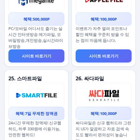
혜택:500,000P
혜택:100,000P
PC/모바일 어디서도 즐기는 실
이벤트가 자주 열려 포인트나
시간 인터넷방송 메가파일, 모
할인 혜택을 꾸준히 받을 수 있
바일방송,개인방송,실시간라이
는 점이 마음에 듭니다.
브방송
사이트 바로가기
사이트 바로가기
25. 스마트파일
26. 싸다파일
혜택:7일 무제한 정액권
혜택:100,000P
24시간 무제한 정액제! 신규웹
싸다파일은 신규 웹하드라 그런
하드, 하루 330원에 이용가능,
지 UI가 깔끔하고 자료 검색 속
안전한 웹하드!
도도 빨라서 편의성이 높습니