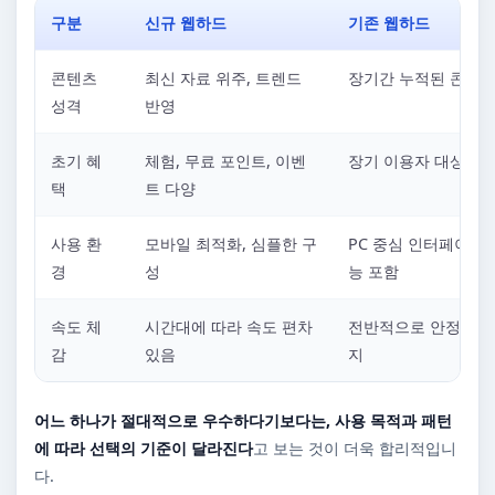
구분
신규 웹하드
기존 웹하드
콘텐츠
최신 자료 위주, 트렌드
장기간 누적된 콘텐츠
성격
반영
초기 혜
체험, 무료 포인트, 이벤
장기 이용자 대상 혜
택
트 다양
사용 환
모바일 최적화, 심플한 구
PC 중심 인터페이스,
경
성
능 포함
속도 체
시간대에 따라 속도 편차
전반적으로 안정적인 
감
있음
지
어느 하나가 절대적으로 우수하다기보다는, 사용 목적과 패턴
에 따라 선택의 기준이 달라진다
고 보는 것이 더욱 합리적입니
다.