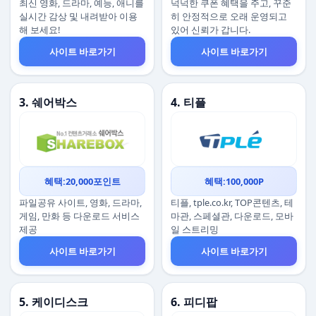
최신 영화, 드라마, 예능, 애니를
넉넉한 쿠폰 혜택을 주고, 꾸준
실시간 감상 및 내려받아 이용
히 안정적으로 오래 운영되고
해 보세요!
있어 신뢰가 갑니다.
사이트 바로가기
사이트 바로가기
3. 쉐어박스
4. 티플
혜택:20,000포인트
혜택:100,000P
파일공유 사이트, 영화, 드라마,
티플, tple.co.kr, TOP콘텐츠, 테
게임, 만화 등 다운로드 서비스
마관, 스페셜관, 다운로드, 모바
제공
일 스트리밍
사이트 바로가기
사이트 바로가기
5. 케이디스크
6. 피디팝