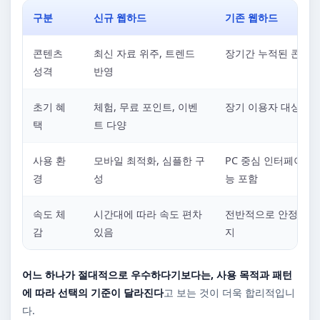
구분
신규 웹하드
기존 웹하드
콘텐츠
최신 자료 위주, 트렌드
장기간 누적된 콘텐츠
성격
반영
초기 혜
체험, 무료 포인트, 이벤
장기 이용자 대상 혜
택
트 다양
사용 환
모바일 최적화, 심플한 구
PC 중심 인터페이스,
경
성
능 포함
속도 체
시간대에 따라 속도 편차
전반적으로 안정적인 
감
있음
지
어느 하나가 절대적으로 우수하다기보다는, 사용 목적과 패턴
에 따라 선택의 기준이 달라진다
고 보는 것이 더욱 합리적입니
다.