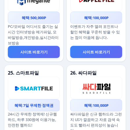
혜택:500,000P
혜택:100,000P
PC/모바일 어디서도 즐기는 실
이벤트가 자주 열려 포인트나
시간 인터넷방송 메가파일, 모
할인 혜택을 꾸준히 받을 수 있
바일방송,개인방송,실시간라이
는 점이 마음에 듭니다.
브방송
사이트 바로가기
사이트 바로가기
25. 스마트파일
26. 싸다파일
혜택:7일 무제한 정액권
혜택:100,000P
24시간 무제한 정액제! 신규웹
싸다파일은 신규 웹하드라 그런
하드, 하루 330원에 이용가능,
지 UI가 깔끔하고 자료 검색 속
안전한 웹하드!
도도 빨라서 편의성이 높습니