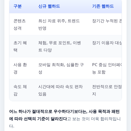
구분
신규 웹하드
기존 웹하드
콘텐츠
최신 자료 위주, 트렌드
장기간 누적된 콘텐츠
성격
반영
초기 혜
체험, 무료 포인트, 이벤
장기 이용자 대상 혜
택
트 다양
사용 환
모바일 최적화, 심플한 구
PC 중심 인터페이스,
경
성
능 포함
속도 체
시간대에 따라 속도 편차
전반적으로 안정적인 
감
있음
지
어느 하나가 절대적으로 우수하다기보다는, 사용 목적과 패턴
에 따라 선택의 기준이 달라진다
고 보는 것이 더욱 합리적입니
다.