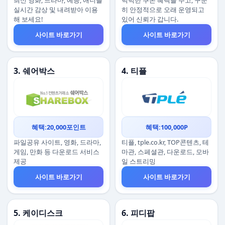
최신 영화, 드라마, 예능, 애니를
넉넉한 쿠폰 혜택을 주고, 꾸준
실시간 감상 및 내려받아 이용
히 안정적으로 오래 운영되고
해 보세요!
있어 신뢰가 갑니다.
사이트 바로가기
사이트 바로가기
3. 쉐어박스
4. 티플
혜택:20,000포인트
혜택:100,000P
파일공유 사이트, 영화, 드라마,
티플, tple.co.kr, TOP콘텐츠, 테
게임, 만화 등 다운로드 서비스
마관, 스페셜관, 다운로드, 모바
제공
일 스트리밍
사이트 바로가기
사이트 바로가기
5. 케이디스크
6. 피디팝