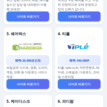
최신 영화, 드라마, 예능, 애니를
넉넉한 쿠폰 혜택을 주고, 꾸준
실시간 감상 및 내려받아 이용
히 안정적으로 오래 운영되고
해 보세요!
있어 신뢰가 갑니다.
사이트 바로가기
사이트 바로가기
3. 쉐어박스
4. 티플
혜택:20,000포인트
혜택:100,000P
파일공유 사이트, 영화, 드라마,
티플, tple.co.kr, TOP콘텐츠, 테
게임, 만화 등 다운로드 서비스
마관, 스페셜관, 다운로드, 모바
제공
일 스트리밍
사이트 바로가기
사이트 바로가기
5. 케이디스크
6. 피디팝