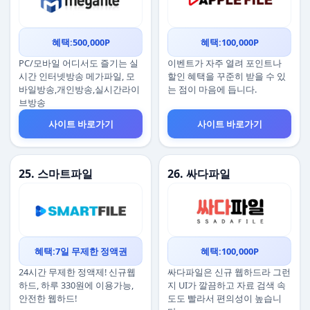
혜택:500,000P
혜택:100,000P
PC/모바일 어디서도 즐기는 실
이벤트가 자주 열려 포인트나
시간 인터넷방송 메가파일, 모
할인 혜택을 꾸준히 받을 수 있
바일방송,개인방송,실시간라이
는 점이 마음에 듭니다.
브방송
사이트 바로가기
사이트 바로가기
25. 스마트파일
26. 싸다파일
혜택:7일 무제한 정액권
혜택:100,000P
24시간 무제한 정액제! 신규웹
싸다파일은 신규 웹하드라 그런
하드, 하루 330원에 이용가능,
지 UI가 깔끔하고 자료 검색 속
안전한 웹하드!
도도 빨라서 편의성이 높습니