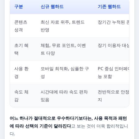
구분
신규 웹하드
기존 웹하드
콘텐츠
최신 자료 위주, 트렌드
장기간 누적된 콘텐츠
성격
반영
초기 혜
체험, 무료 포인트, 이벤
장기 이용자 대상 혜
택
트 다양
사용 환
모바일 최적화, 심플한 구
PC 중심 인터페이스,
경
성
능 포함
속도 체
시간대에 따라 속도 편차
전반적으로 안정적인 
감
있음
지
어느 하나가 절대적으로 우수하다기보다는, 사용 목적과 패턴
에 따라 선택의 기준이 달라진다
고 보는 것이 더욱 합리적입니
다.