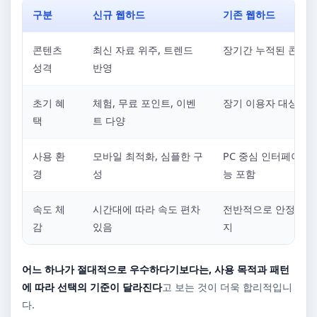
구분
신규 웹하드
기존 웹하드
콘텐츠
최신 자료 위주, 트렌드
장기간 누적된 콘텐츠
성격
반영
초기 혜
체험, 무료 포인트, 이벤
장기 이용자 대상 혜
택
트 다양
사용 환
모바일 최적화, 심플한 구
PC 중심 인터페이스,
경
성
능 포함
속도 체
시간대에 따라 속도 편차
전반적으로 안정적인 
감
있음
지
어느 하나가 절대적으로 우수하다기보다는, 사용 목적과 패턴
에 따라 선택의 기준이 달라진다
고 보는 것이 더욱 합리적입니
다.