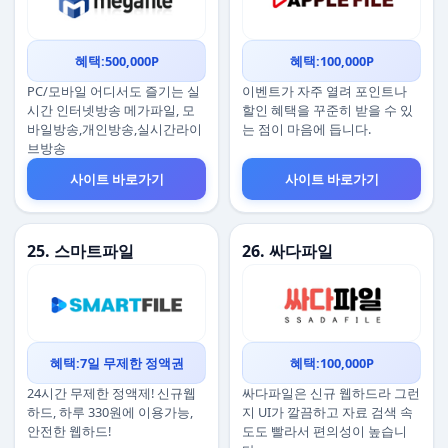
혜택:500,000P
혜택:100,000P
PC/모바일 어디서도 즐기는 실
이벤트가 자주 열려 포인트나
시간 인터넷방송 메가파일, 모
할인 혜택을 꾸준히 받을 수 있
바일방송,개인방송,실시간라이
는 점이 마음에 듭니다.
브방송
사이트 바로가기
사이트 바로가기
25. 스마트파일
26. 싸다파일
혜택:7일 무제한 정액권
혜택:100,000P
24시간 무제한 정액제! 신규웹
싸다파일은 신규 웹하드라 그런
하드, 하루 330원에 이용가능,
지 UI가 깔끔하고 자료 검색 속
안전한 웹하드!
도도 빨라서 편의성이 높습니