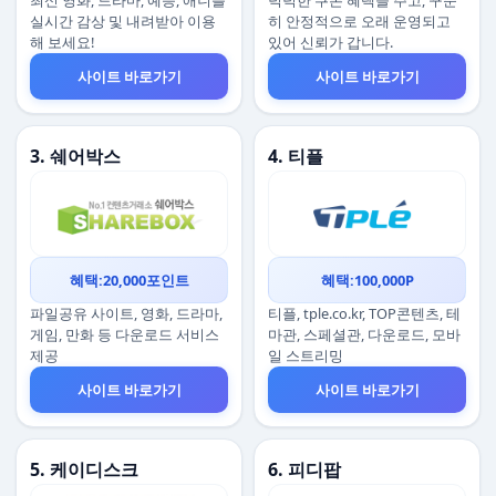
최신 영화, 드라마, 예능, 애니를
넉넉한 쿠폰 혜택을 주고, 꾸준
실시간 감상 및 내려받아 이용
히 안정적으로 오래 운영되고
해 보세요!
있어 신뢰가 갑니다.
사이트 바로가기
사이트 바로가기
3. 쉐어박스
4. 티플
혜택:20,000포인트
혜택:100,000P
파일공유 사이트, 영화, 드라마,
티플, tple.co.kr, TOP콘텐츠, 테
게임, 만화 등 다운로드 서비스
마관, 스페셜관, 다운로드, 모바
제공
일 스트리밍
사이트 바로가기
사이트 바로가기
5. 케이디스크
6. 피디팝