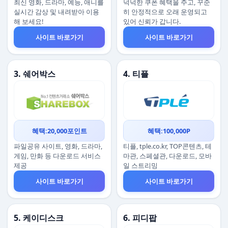
최신 영화, 드라마, 예능, 애니를
넉넉한 쿠폰 혜택을 주고, 꾸준
실시간 감상 및 내려받아 이용
히 안정적으로 오래 운영되고
해 보세요!
있어 신뢰가 갑니다.
사이트 바로가기
사이트 바로가기
3. 쉐어박스
4. 티플
혜택:20,000포인트
혜택:100,000P
파일공유 사이트, 영화, 드라마,
티플, tple.co.kr, TOP콘텐츠, 테
게임, 만화 등 다운로드 서비스
마관, 스페셜관, 다운로드, 모바
제공
일 스트리밍
사이트 바로가기
사이트 바로가기
5. 케이디스크
6. 피디팝