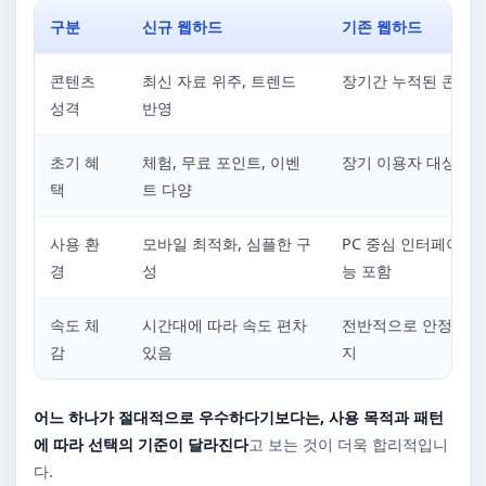
구분
신규 웹하드
기존 웹하드
콘텐츠
최신 자료 위주, 트렌드
장기간 누적된 콘텐츠
성격
반영
초기 혜
체험, 무료 포인트, 이벤
장기 이용자 대상 혜
택
트 다양
사용 환
모바일 최적화, 심플한 구
PC 중심 인터페이스,
경
성
능 포함
속도 체
시간대에 따라 속도 편차
전반적으로 안정적인 
감
있음
지
어느 하나가 절대적으로 우수하다기보다는, 사용 목적과 패턴
에 따라 선택의 기준이 달라진다
고 보는 것이 더욱 합리적입니
다.